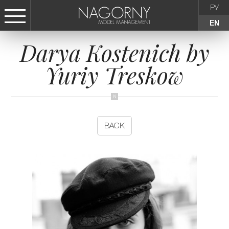
РУ
EN
Darya Kostenich by
СТАТЬ МОДЕЛЬЮ
Yuriy Treskow
FEMALE
KIDS
BACK
AGENCY
NEWS
CONTACTS