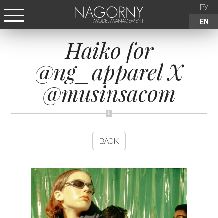
РУ
EN
Haiko for
СТАТЬ МОДЕЛЬЮ
@ng_apparel Х
FEMALE
@musinsacom
KIDS
AGENCY
BACK
NEWS
CONTACTS