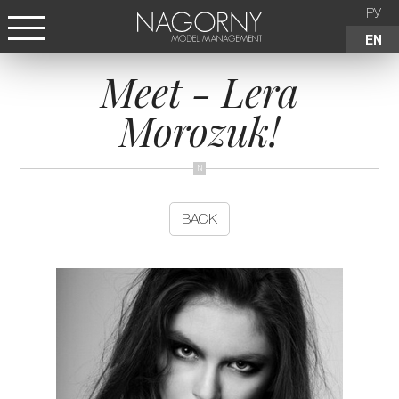
РУ
EN
Meet - Lera
СТАТЬ МОДЕЛЬЮ
Morozuk!
FEMALE
KIDS
BACK
AGENCY
NEWS
CONTACTS