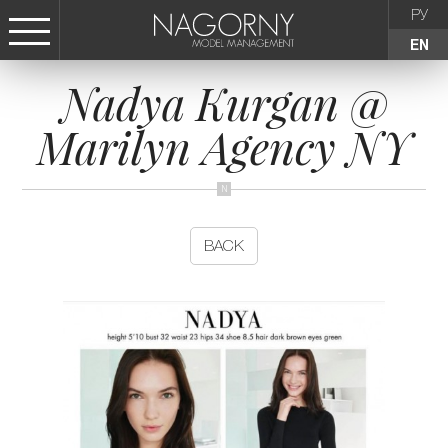
РУ
EN
Nadya Kurgan @
СТАТЬ МОДЕЛЬЮ
Marilyn Agency NY
FEMALE
KIDS
BACK
AGENCY
NEWS
CONTACTS