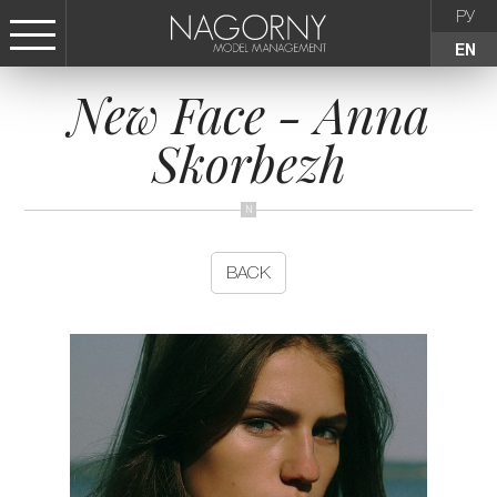
РУ
EN
New Face - Anna
СТАТЬ МОДЕЛЬЮ
Skorbezh
FEMALE
KIDS
BACK
AGENCY
NEWS
CONTACTS