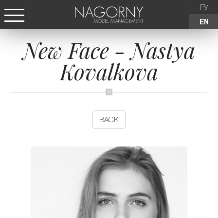
РУ
EN
New Face - Nastya
СТАТЬ МОДЕЛЬЮ
Kovalkova
FEMALE
KIDS
BACK
AGENCY
NEWS
CONTACTS