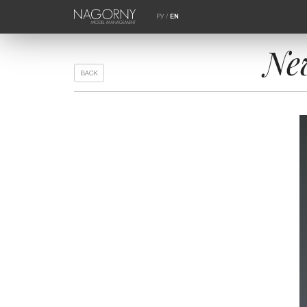
РУ
/
EN
Ne
BACK