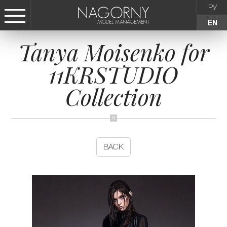
РУ
EN
Tanya Moisenko for
СТАТЬ МОДЕЛЬЮ
11KRSTUDIO
FEMALE
Collection
KIDS
AGENCY
BACK
NEWS
CONTACTS