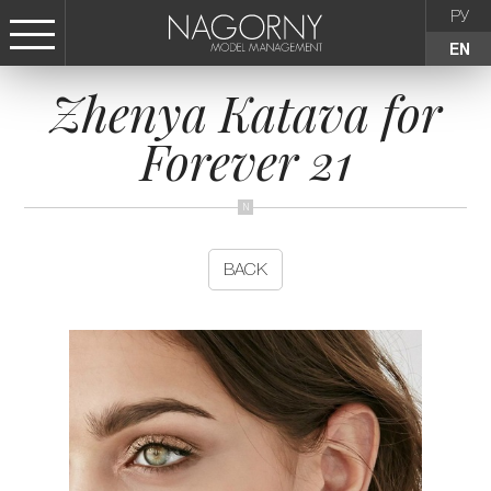
РУ
EN
Zhenya Katava for
СТАТЬ МОДЕЛЬЮ
Forever 21
FEMALE
KIDS
BACK
AGENCY
NEWS
CONTACTS