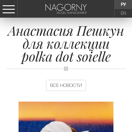
РУ
EN
Анастасия Пешкун
СТАТЬ МОДЕЛЬЮ
для коллекции
ДЕВУШКИ
polka dot soielle
ТИНЕЙДЖЕРЫ
ДЕТИ
ВСЕ НОВОСТИ
АГЕНТСТВО
НОВОСТИ