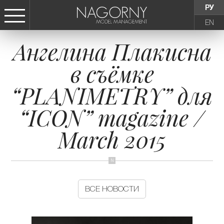
РУ
EN
Ангелина Плакисна
СТАТЬ МОДЕЛЬЮ
в съёмке
ДЕВУШКИ
“PLANIMETRY” для
ТИНЕЙДЖЕРЫ
“ICON” magazine /
March 2015
ДЕТИ
АГЕНТСТВО
ВСЕ НОВОСТИ
НОВОСТИ