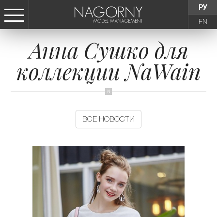
РУ
EN
Анна Сушко для
СТАТЬ МОДЕЛЬЮ
коллекции NaWain
ДЕВУШКИ
ТИНЕЙДЖЕРЫ
ВСЕ НОВОСТИ
ДЕТИ
АГЕНТСТВО
НОВОСТИ