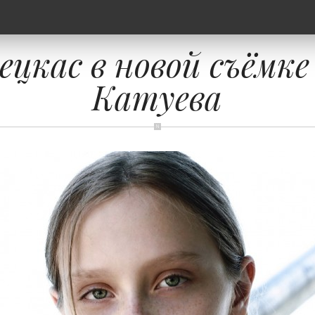
ецкас в новой съёмк
Катуева