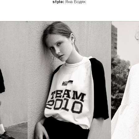
style:
Яна Бодяк