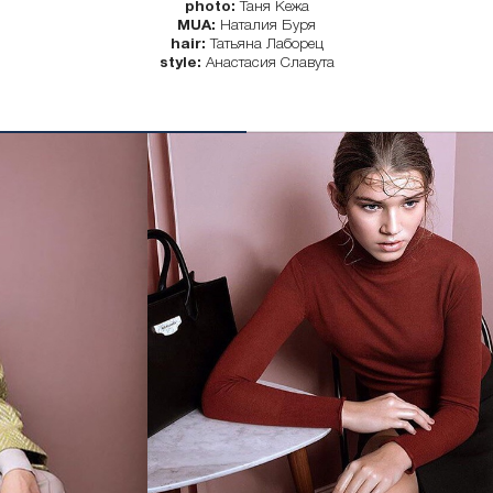
photo:
Таня Кежа
MUA:
Наталия Буря
hair:
Татьяна Лаборец
style:
Анастасия Славута