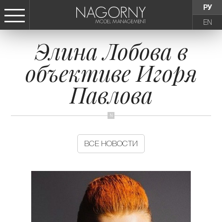
РУ
EN
Элина Лобова в
СТАТЬ МОДЕЛЬЮ
объективе Игоря
ДЕВУШКИ
Павлова
ТИНЕЙДЖЕРЫ
ДЕТИ
ВСЕ НОВОСТИ
АГЕНТСТВО
НОВОСТИ