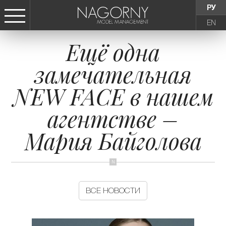
РУ
EN
Ещё одна
СТАТЬ МОДЕЛЬЮ
замечательная
ДЕВУШКИ
NEW FACE в нашем
ТИНЕЙДЖЕРЫ
агентстве –
Мария Байголова
ДЕТИ
АГЕНТСТВО
ВСЕ НОВОСТИ
НОВОСТИ