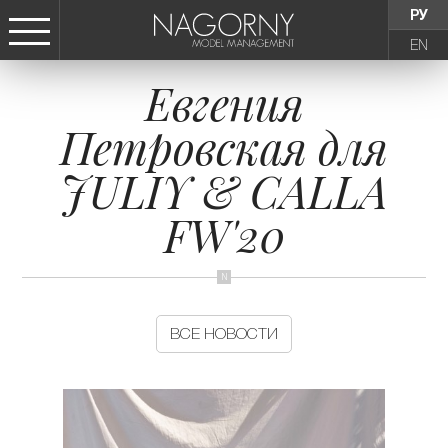
РУ
EN
Евгения
СТАТЬ МОДЕЛЬЮ
Петровская для
ДЕВУШКИ
JULIY & CALLA
ТИНЕЙДЖЕРЫ
FW'20
ДЕТИ
АГЕНТСТВО
ВСЕ НОВОСТИ
НОВОСТИ