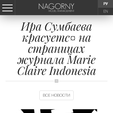
РУ
EN
Ира Сумбаева
СТАТЬ МОДЕЛЬЮ
красуетс¤ на
ДЕВУШКИ
страницах
ТИНЕЙДЖЕРЫ
журнала Marie
Claire Indonesia
ДЕТИ
АГЕНТСТВО
ВСЕ НОВОСТИ
НОВОСТИ