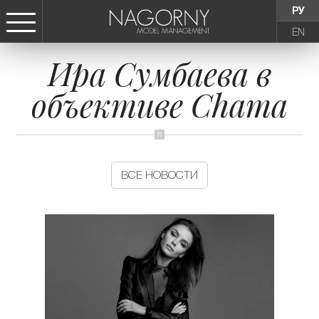
РУ
EN
Ира Сумбаева в
СТАТЬ МОДЕЛЬЮ
объективе Chama
ДЕВУШКИ
ТИНЕЙДЖЕРЫ
ВСЕ НОВОСТИ
ДЕТИ
АГЕНТСТВО
НОВОСТИ