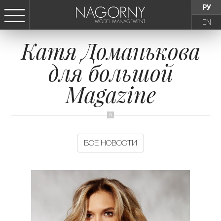
РУ
EN
Катя Доманькова
СТАТЬ МОДЕЛЬЮ
для большой
ДЕВУШКИ
Magazine
ТИНЕЙДЖЕРЫ
ДЕТИ
ВСЕ НОВОСТИ
АГЕНТСТВО
НОВОСТИ