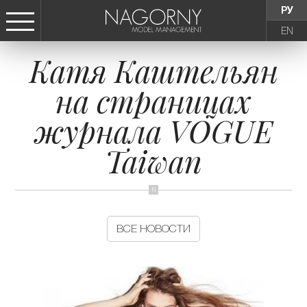
РУ
EN
Катя Каштельян
СТАТЬ МОДЕЛЬЮ
на страницах
ДЕВУШКИ
журнала VOGUE
ТИНЕЙДЖЕРЫ
Taiwan
ДЕТИ
АГЕНТСТВО
ВСЕ НОВОСТИ
НОВОСТИ