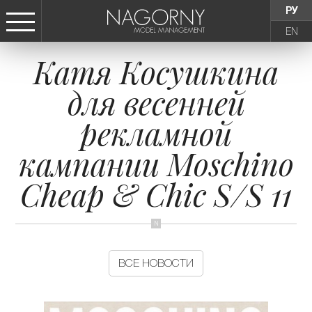
РУ
EN
Катя Косушкина
СТАТЬ МОДЕЛЬЮ
для весенней
ДЕВУШКИ
рекламной
ТИНЕЙДЖЕРЫ
кампании Moschino
Cheap & Chic S/S 11
ДЕТИ
АГЕНТСТВО
ВСЕ НОВОСТИ
НОВОСТИ