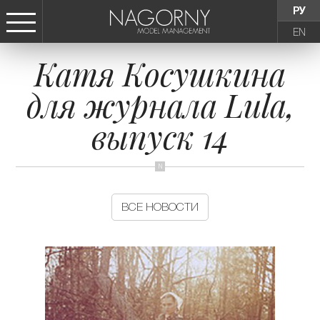
РУ
EN
Катя Косушкина
СТАТЬ МОДЕЛЬЮ
для журнала Lula,
ДЕВУШКИ
выпуск 14
ТИНЕЙДЖЕРЫ
ДЕТИ
ВСЕ НОВОСТИ
АГЕНТСТВО
НОВОСТИ