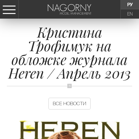
РУ
EN
Кристина
СТАТЬ МОДЕЛЬЮ
Трофимук на
ДЕВУШКИ
обложке журнала
ТИНЕЙДЖЕРЫ
Heren / Апрель 2013
ДЕТИ
АГЕНТСТВО
ВСЕ НОВОСТИ
НОВОСТИ