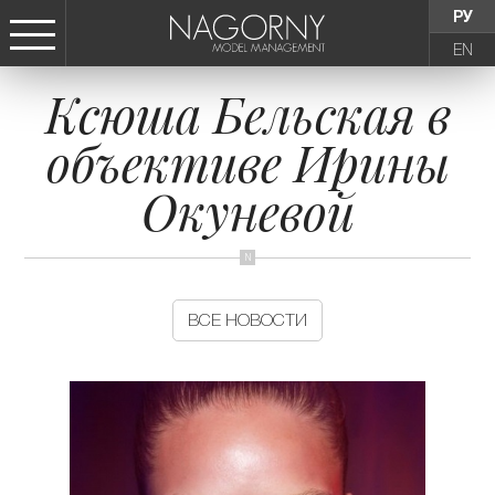
РУ
EN
Ксюша Бельская в
СТАТЬ МОДЕЛЬЮ
объективе Ирины
ДЕВУШКИ
Окуневой
ТИНЕЙДЖЕРЫ
ДЕТИ
ВСЕ НОВОСТИ
АГЕНТСТВО
НОВОСТИ