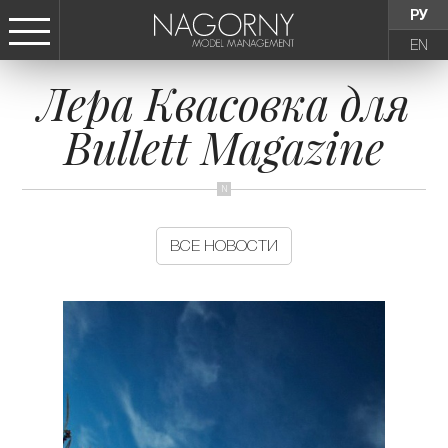
РУ
EN
Лера Квасовка для
СТАТЬ МОДЕЛЬЮ
Bullett Magazine
ДЕВУШКИ
ТИНЕЙДЖЕРЫ
ВСЕ НОВОСТИ
ДЕТИ
АГЕНТСТВО
НОВОСТИ