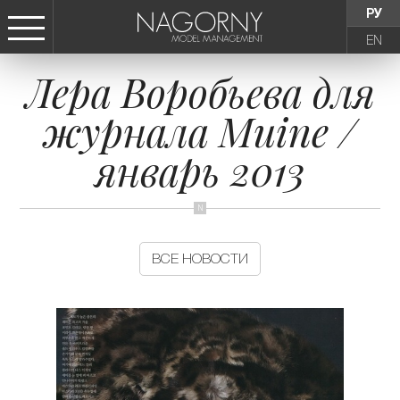
РУ
EN
Лера Воробьева для
СТАТЬ МОДЕЛЬЮ
журнала Muine /
ДЕВУШКИ
январь 2013
ТИНЕЙДЖЕРЫ
ДЕТИ
ВСЕ НОВОСТИ
АГЕНТСТВО
НОВОСТИ