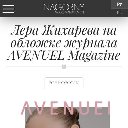
РУ
EN
Лера Жихарева на
СТАТЬ МОДЕЛЬЮ
обложке журнала
ДЕВУШКИ
AVENUEL Magazine
ТИНЕЙДЖЕРЫ
ДЕТИ
ВСЕ НОВОСТИ
АГЕНТСТВО
НОВОСТИ