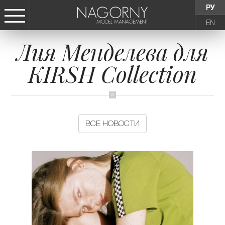
РУ
EN
Лия Менделева для
СТАТЬ МОДЕЛЬЮ
KIRSH Collection
ДЕВУШКИ
ТИНЕЙДЖЕРЫ
ВСЕ НОВОСТИ
ДЕТИ
АГЕНТСТВО
НОВОСТИ