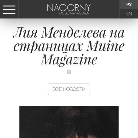
РУ
EN
Лия Менделева на
СТАТЬ МОДЕЛЬЮ
страницах Muine
ДЕВУШКИ
Magazine
ТИНЕЙДЖЕРЫ
ДЕТИ
ВСЕ НОВОСТИ
АГЕНТСТВО
НОВОСТИ