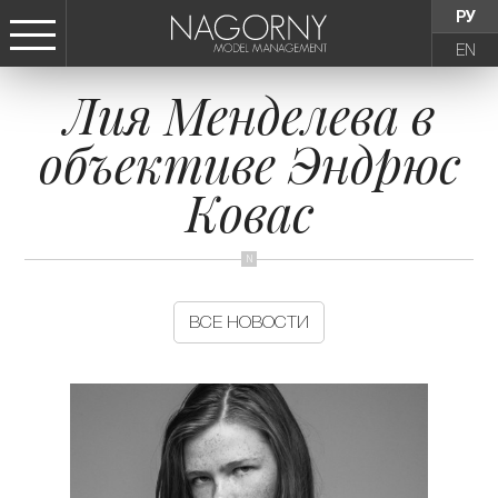
РУ
EN
Лия Менделева в
СТАТЬ МОДЕЛЬЮ
объективе Эндрюс
ДЕВУШКИ
Ковас
ТИНЕЙДЖЕРЫ
ДЕТИ
ВСЕ НОВОСТИ
АГЕНТСТВО
НОВОСТИ