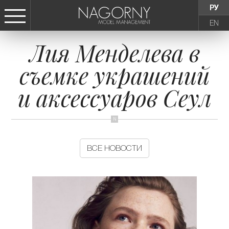
РУ
EN
Лия Менделева в
СТАТЬ МОДЕЛЬЮ
съемке украшений
ДЕВУШКИ
и аксессуаров Сеул
ТИНЕЙДЖЕРЫ
ДЕТИ
ВСЕ НОВОСТИ
АГЕНТСТВО
НОВОСТИ