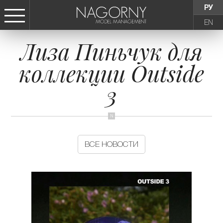
РУ
EN
Лиза Пиньчук для
СТАТЬ МОДЕЛЬЮ
коллекции Outside
ДЕВУШКИ
3
ТИНЕЙДЖЕРЫ
ДЕТИ
ВСЕ НОВОСТИ
АГЕНТСТВО
НОВОСТИ