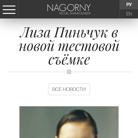
РУ
EN
Лиза Пиньчук в
СТАТЬ МОДЕЛЬЮ
новой тестовой
ДЕВУШКИ
съёмке
ТИНЕЙДЖЕРЫ
ДЕТИ
ВСЕ НОВОСТИ
АГЕНТСТВО
НОВОСТИ