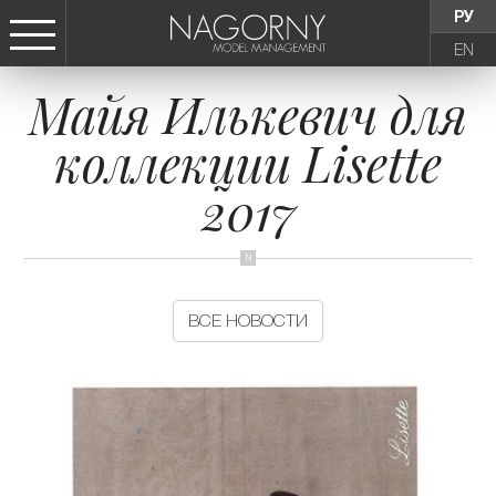
РУ
EN
Майя Илькевич для
СТАТЬ МОДЕЛЬЮ
коллекции Lisette
ДЕВУШКИ
2017
ТИНЕЙДЖЕРЫ
ДЕТИ
ВСЕ НОВОСТИ
АГЕНТСТВО
НОВОСТИ