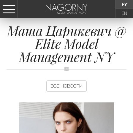
РУ
EN
Маша Царикевич @
СТАТЬ МОДЕЛЬЮ
Elite Model
ДЕВУШКИ
Management NY
ТИНЕЙДЖЕРЫ
ДЕТИ
ВСЕ НОВОСТИ
АГЕНТСТВО
НОВОСТИ