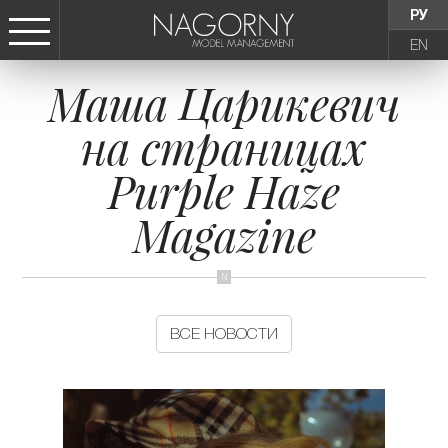
РУ
EN
Маша Царикевич
СТАТЬ МОДЕЛЬЮ
на страницах
ДЕВУШКИ
Purple Haze
ТИНЕЙДЖЕРЫ
Magazine
ДЕТИ
АГЕНТСТВО
ВСЕ НОВОСТИ
НОВОСТИ