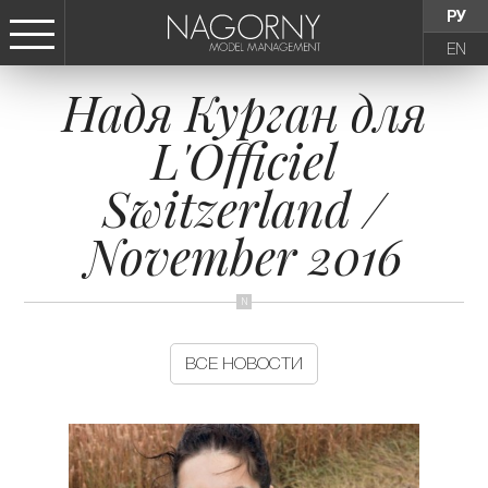
РУ
EN
Надя Курган для
СТАТЬ МОДЕЛЬЮ
L'Officiel
ДЕВУШКИ
Switzerland /
ТИНЕЙДЖЕРЫ
November 2016
ДЕТИ
АГЕНТСТВО
ВСЕ НОВОСТИ
НОВОСТИ