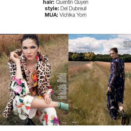
hair:
Quentin Guyen
style:
Del Dubreuil
MUA:
Vichika Yorn