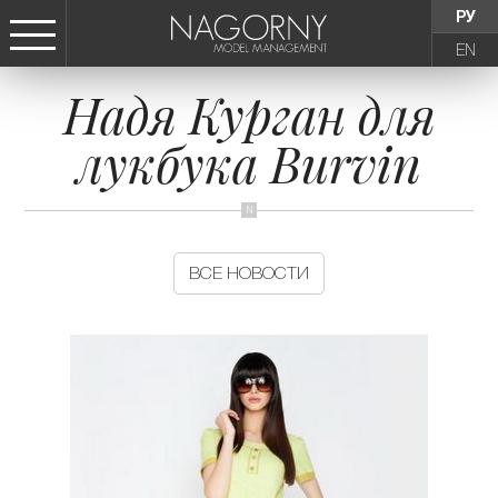
РУ
EN
Надя Курган для
СТАТЬ МОДЕЛЬЮ
лукбука Burvin
ДЕВУШКИ
ТИНЕЙДЖЕРЫ
ВСЕ НОВОСТИ
ДЕТИ
АГЕНТСТВО
НОВОСТИ