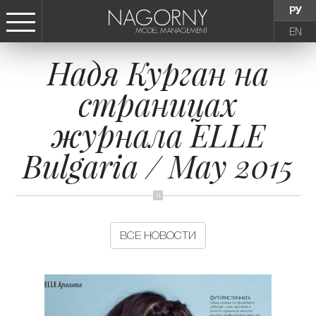
РУ
EN
Надя Курган на
СТАТЬ МОДЕЛЬЮ
страницах
ДЕВУШКИ
журнала ELLE
ТИНЕЙДЖЕРЫ
Bulgaria / May 2015
ДЕТИ
АГЕНТСТВО
ВСЕ НОВОСТИ
НОВОСТИ