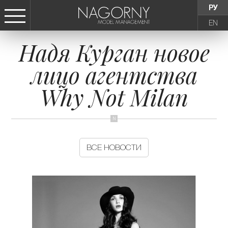
РУ
EN
Надя Курган новое
СТАТЬ МОДЕЛЬЮ
лицо агентства
ДЕВУШКИ
Why Not Milan
ТИНЕЙДЖЕРЫ
ДЕТИ
ВСЕ НОВОСТИ
АГЕНТСТВО
НОВОСТИ