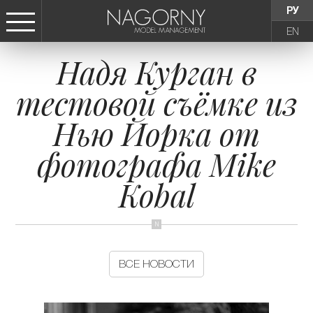
РУ
EN
Надя Курган в
СТАТЬ МОДЕЛЬЮ
тестовой съёмке из
ДЕВУШКИ
Нью Йорка от
ТИНЕЙДЖЕРЫ
фотографа Mike
Kobal
ДЕТИ
АГЕНТСТВО
ВСЕ НОВОСТИ
НОВОСТИ