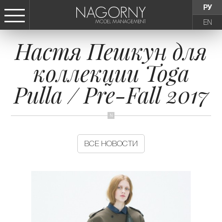
РУ
EN
Настя Пешкун для
СТАТЬ МОДЕЛЬЮ
коллекции Toga
ДЕВУШКИ
Pulla / Pre-Fall 2017
ТИНЕЙДЖЕРЫ
ДЕТИ
ВСЕ НОВОСТИ
АГЕНТСТВО
НОВОСТИ