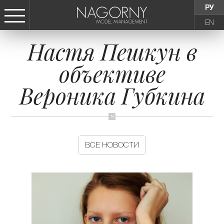
РУ
EN
Настя Пешкун в
СТАТЬ МОДЕЛЬЮ
объективе
ДЕВУШКИ
Вероника Губкина
ТИНЕЙДЖЕРЫ
ДЕТИ
ВСЕ НОВОСТИ
АГЕНТСТВО
НОВОСТИ