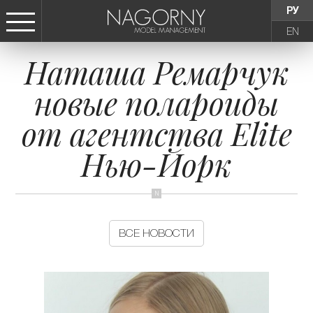
РУ
EN
Наташа Ремарчук
СТАТЬ МОДЕЛЬЮ
новые полароиды
ДЕВУШКИ
от агентства Elite
ТИНЕЙДЖЕРЫ
Нью-Йорк
ДЕТИ
АГЕНТСТВО
ВСЕ НОВОСТИ
НОВОСТИ