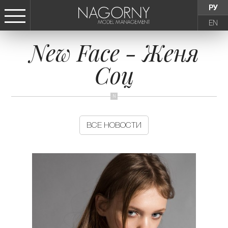
РУ
EN
New Face - Женя
СТАТЬ МОДЕЛЬЮ
Соц
ДЕВУШКИ
ТИНЕЙДЖЕРЫ
ВСЕ НОВОСТИ
ДЕТИ
АГЕНТСТВО
НОВОСТИ