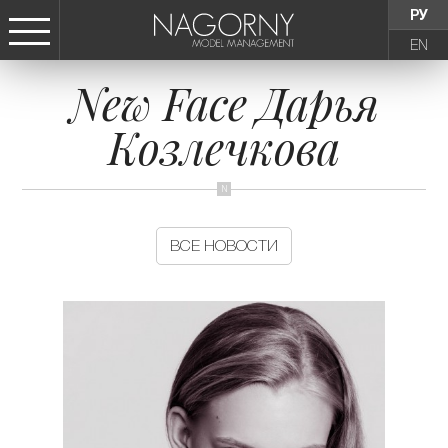
РУ
EN
New Face Дарья
СТАТЬ МОДЕЛЬЮ
Козлечкова
ДЕВУШКИ
ТИНЕЙДЖЕРЫ
ВСЕ НОВОСТИ
ДЕТИ
АГЕНТСТВО
НОВОСТИ