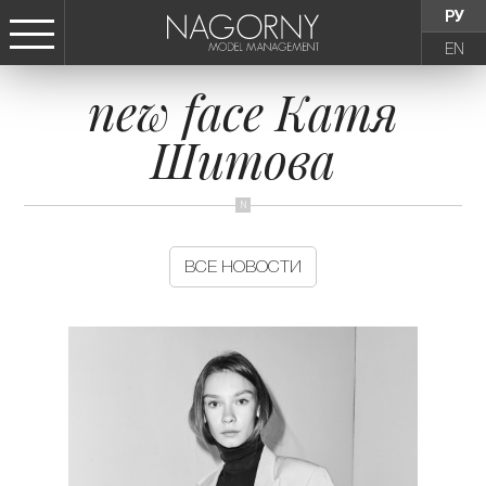
РУ
EN
new face Катя
СТАТЬ МОДЕЛЬЮ
Шитова
ДЕВУШКИ
ТИНЕЙДЖЕРЫ
ВСЕ НОВОСТИ
ДЕТИ
АГЕНТСТВО
НОВОСТИ