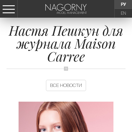
РУ
EN
Настя Пешкун для
СТАТЬ МОДЕЛЬЮ
журнала Maison
ДЕВУШКИ
Carree
ТИНЕЙДЖЕРЫ
ДЕТИ
ВСЕ НОВОСТИ
АГЕНТСТВО
НОВОСТИ