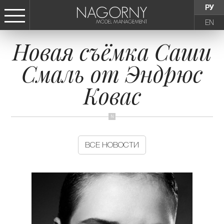
РУ
EN
Новая съёмка Саши
СТАТЬ МОДЕЛЬЮ
Смаль от Эндрюс
ДЕВУШКИ
Ковас
ТИНЕЙДЖЕРЫ
ДЕТИ
ВСЕ НОВОСТИ
АГЕНТСТВО
НОВОСТИ